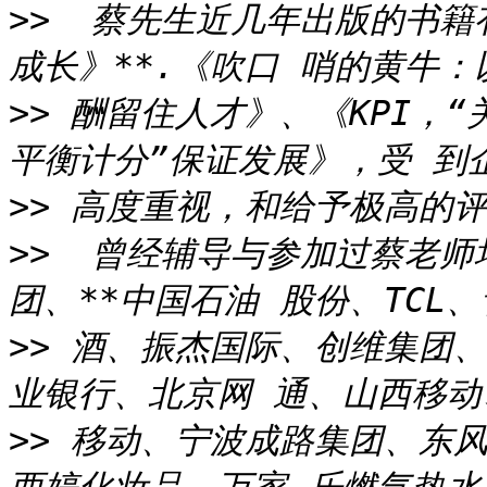
>>
  蔡先生近几年出版的书
>>
 酬留住人才》、《KPI，“
>>
>>
  曾经辅导与参加过蔡老
>>
 酒、振杰国际、创维集团、
>>
 移动、宁波成路集团、东风