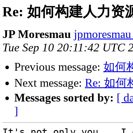
Re: 如何构建人力
JP Moresmau
jpmoresmau 
Tue Sep 10 20:11:42 UTC 
Previous message:
如何
Next message:
Re: 
Messages sorted by:
[ d
]
It's not only you... I 