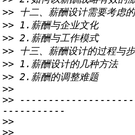
>>
>>
>>
>>
>>
>>
>>
>>
 --------------------
>>
>>