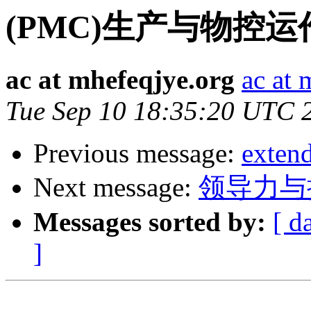
(PMC)生产与物控
ac at mhefeqjye.org
ac at 
Tue Sep 10 18:35:20 UTC 
Previous message:
exten
Next message:
领导力与
Messages sorted by:
[ d
]